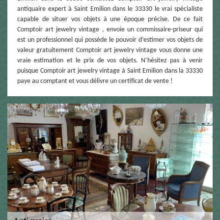
antiquaire expert à Saint Emilion dans le 33330 le vrai spécialiste
capable de situer vos objets à une époque précise. De ce fait
Comptoir art jewelry vintage , envoie un commissaire-priseur qui
est un professionnel qui possède le pouvoir d’estimer vos objets de
valeur gratuitement Comptoir art jewelry vintage vous donne une
vraie estimation et le prix de vos objets. N’hésitez pas à venir
puisque Comptoir art jewelry vintage à Saint Emilion dans la 33330
paye au comptant et vous délivre un certificat de vente !