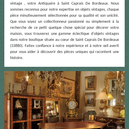
vintage , votre Antiquaire à Saint Caprais De Bordeaux. Nous
sommes reconnus pour notre expertise en objets vintages, chaque
pièce minutieusement sélectionnée pour sa qualité et son unicité.
Que vous soyez un collectionneur passionné ou simplement à la
recherche de ce petit quelque chose spécial pour décorer votre
maison, vous trouverez une gamme éclectique d'objets vintages
dans notre boutique située au cœur de Saint Caprais De Bordeaux
(33880). Faites confiance à notre expérience et à notre œil averti
pour vous aider à découvrir des pièces uniques qui racontent une
histoire.