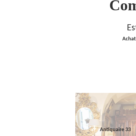
Com
Es
Achat
Antiquaire 33