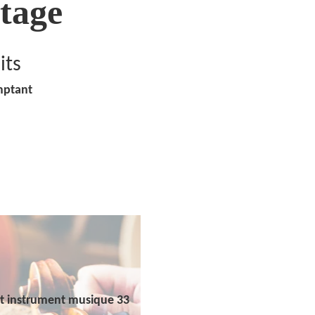
tage
its
mptant
t instrument musique 33