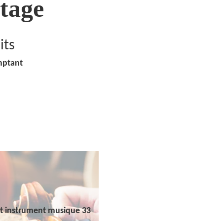
tage
its
mptant
t instrument musique 33