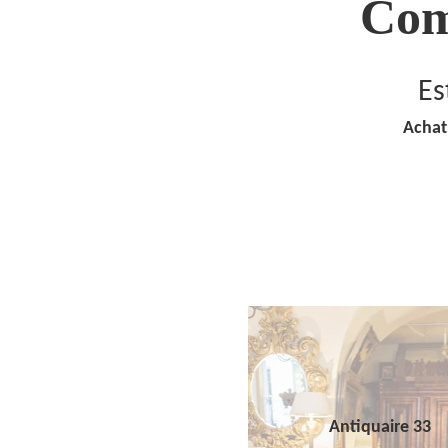
Com
Es
Achat
Antiquaire 33