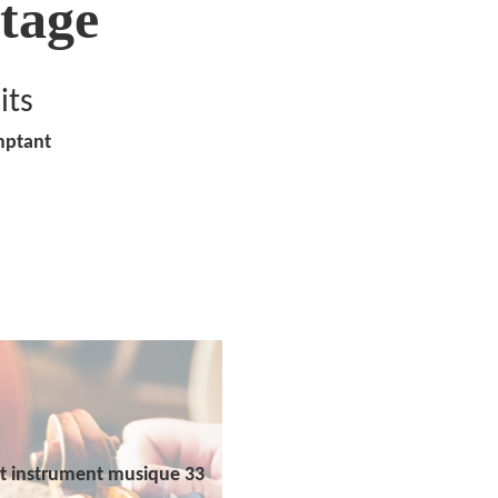
tage
its
mptant
t instrument musique 33