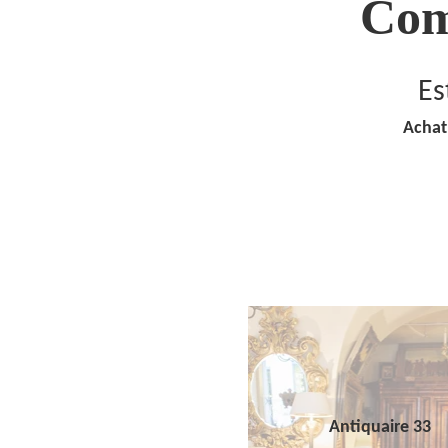
Com
Es
Achat
Antiquaire 33