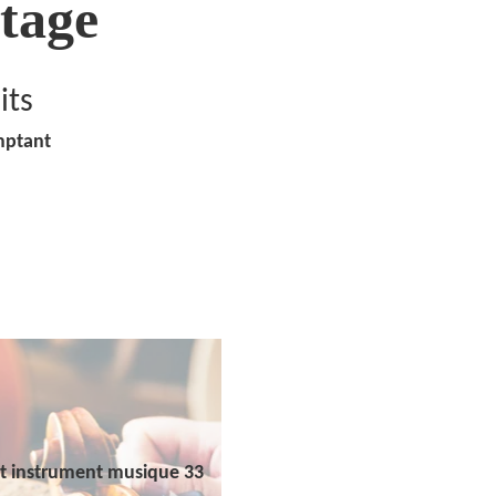
tage
its
mptant
t instrument musique 33