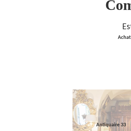
Com
Es
Achat
Antiquaire 33