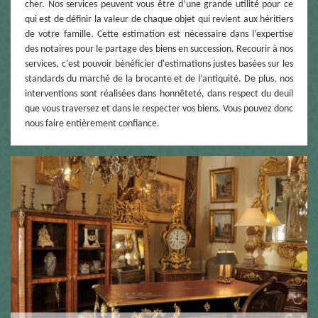
cher. Nos services peuvent vous être d’une grande utilité pour ce
qui est de définir la valeur de chaque objet qui revient aux héritiers
de votre famille. Cette estimation est nécessaire dans l’expertise
des notaires pour le partage des biens en succession. Recourir à nos
services, c'est pouvoir bénéficier d'estimations justes basées sur les
standards du marché de la brocante et de l’antiquité. De plus, nos
interventions sont réalisées dans honnêteté, dans respect du deuil
que vous traversez et dans le respecter vos biens. Vous pouvez donc
nous faire entièrement confiance.