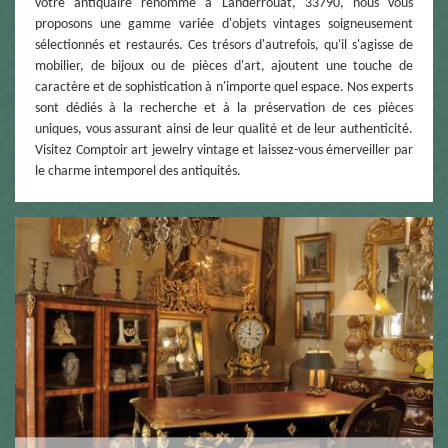
votre antiquaire renommé à Landerrouat, 33790, nous vous
proposons une gamme variée d'objets vintages soigneusement
sélectionnés et restaurés. Ces trésors d'autrefois, qu'il s'agisse de
mobilier, de bijoux ou de pièces d'art, ajoutent une touche de
caractère et de sophistication à n'importe quel espace. Nos experts
sont dédiés à la recherche et à la préservation de ces pièces
uniques, vous assurant ainsi de leur qualité et de leur authenticité.
Visitez Comptoir art jewelry vintage et laissez-vous émerveiller par
le charme intemporel des antiquités.