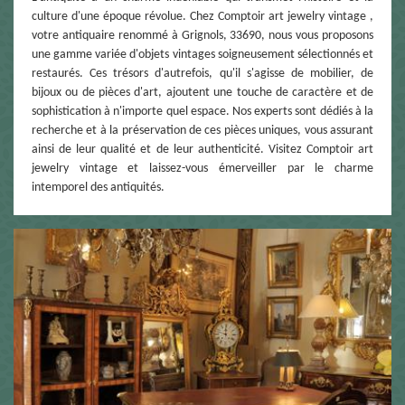
culture d'une époque révolue. Chez Comptoir art jewelry vintage ,
votre antiquaire renommé à Grignols, 33690, nous vous proposons
une gamme variée d'objets vintages soigneusement sélectionnés et
restaurés. Ces trésors d'autrefois, qu'il s'agisse de mobilier, de
bijoux ou de pièces d'art, ajoutent une touche de caractère et de
sophistication à n'importe quel espace. Nos experts sont dédiés à la
recherche et à la préservation de ces pièces uniques, vous assurant
ainsi de leur qualité et de leur authenticité. Visitez Comptoir art
jewelry vintage et laissez-vous émerveiller par le charme
intemporel des antiquités.