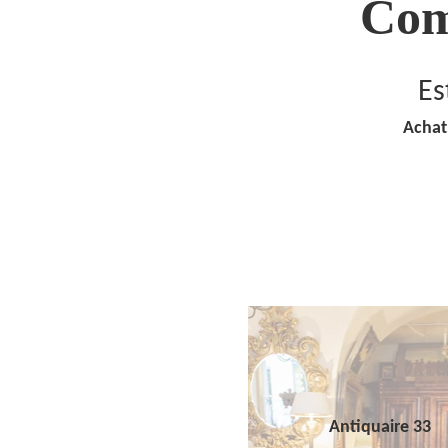
Com
Es
Achat
Antiquaire 33