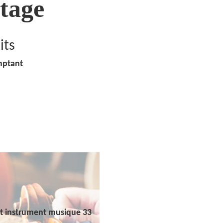
tage
its
mptant
t instrument musique 33