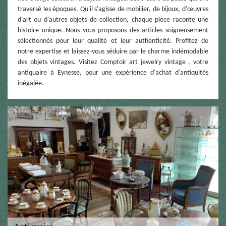
traversé les époques. Qu'il s'agisse de mobilier, de bijoux, d'œuvres
d'art ou d'autres objets de collection, chaque pièce raconte une
histoire unique. Nous vous proposons des articles soigneusement
sélectionnés pour leur qualité et leur authenticité. Profitez de
notre expertise et laissez-vous séduire par le charme indémodable
des objets vintages. Visitez Comptoir art jewelry vintage , votre
antiquaire à Eynesse, pour une expérience d'achat d'antiquités
inégalée.