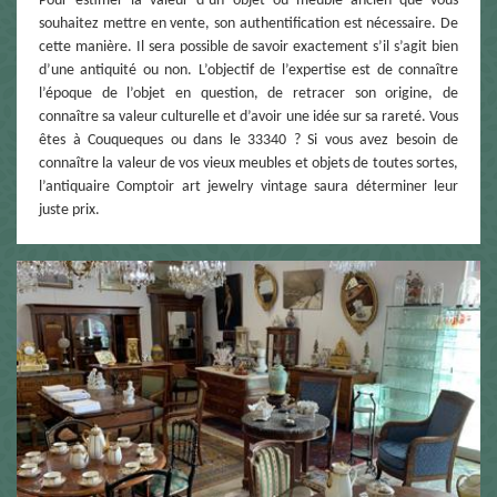
Pour estimer la valeur d’un objet ou meuble ancien que vous
souhaitez mettre en vente, son authentification est nécessaire. De
cette manière. Il sera possible de savoir exactement s’il s’agit bien
d’une antiquité ou non. L’objectif de l’expertise est de connaître
l’époque de l’objet en question, de retracer son origine, de
connaître sa valeur culturelle et d’avoir une idée sur sa rareté. Vous
êtes à Couqueques ou dans le 33340 ? Si vous avez besoin de
connaître la valeur de vos vieux meubles et objets de toutes sortes,
l’antiquaire Comptoir art jewelry vintage saura déterminer leur
juste prix.