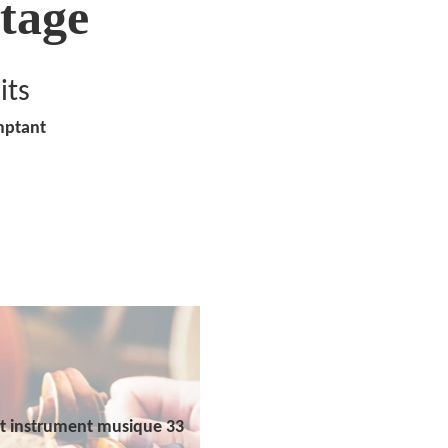
tage
its
mptant
t instrument musique 33