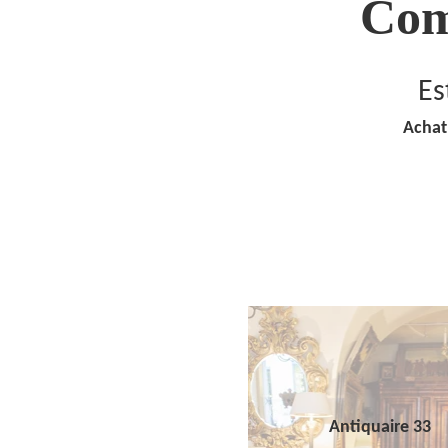
Com
Es
Achat
Antiquaire 33