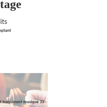
tage
its
mptant
t instrument musique 33