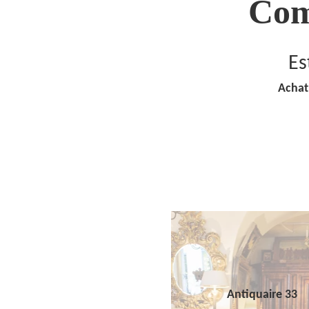
Com
Es
Achat
Antiquaire 33