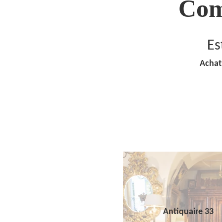
Com
Es
Achat
Antiquaire 33