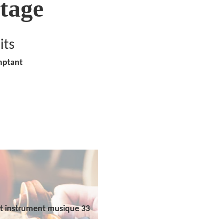
tage
its
mptant
t instrument musique 33