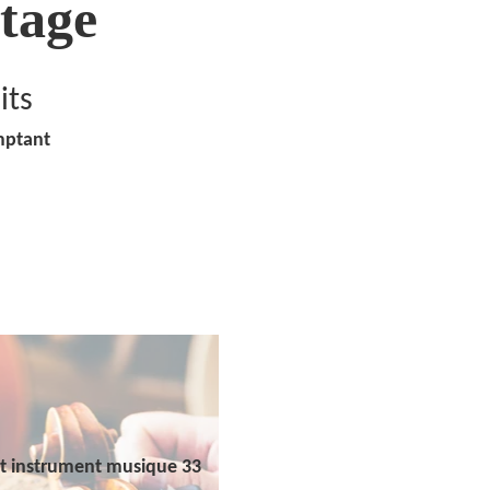
tage
its
mptant
t instrument musique 33