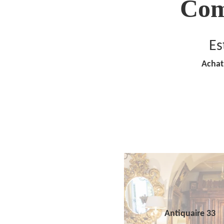
Com
Es
Achat
Antiquaire 33