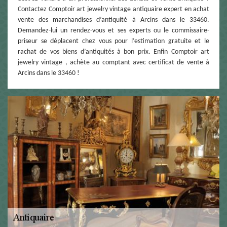
Contactez Comptoir art jewelry vintage antiquaire expert en achat
vente des marchandises d’antiquité à Arcins dans le 33460.
Demandez-lui un rendez-vous et ses experts ou le commissaire-
priseur se déplacent chez vous pour l’estimation gratuite et le
rachat de vos biens d’antiquités à bon prix. Enfin Comptoir art
jewelry vintage , achète au comptant avec certificat de vente à
Arcins dans le 33460 !